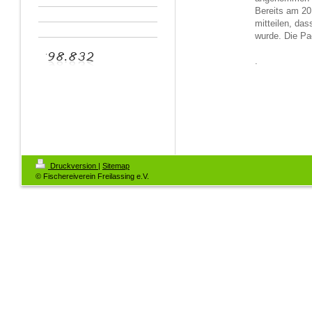
Bereits am 20
mitteilen, da
wurde. Die Pa
.
Druckversion
|
Sitemap
© Fischereiverein Freilassing e.V.