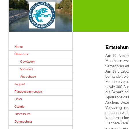
Entstehun
Home
Über uns
Am 19. Novemb
Man hatte zwa
Gewässer
verpachten wa
Vorstand
Am 19.3.1951 
verhandelt wu
Ausschuss
Fischereivere
Jugend
sowie 300 Äsc
Fangbestimmungen
als Besatz so
Sportangelclu
Links
Äschen. Bezüg
Galerie
Vorschlag, me
gefangen würd
Impressum
kaum mit eine
Datenschutz
Fischereivere
angenommen un